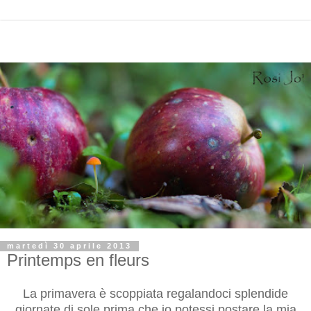
martedì 30 aprile 2013
Printemps en fleurs
La primavera è scoppiata regalandoci splendide
giornate di sole prima che io potessi postare la mia